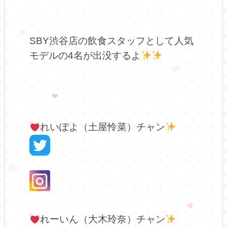
SBY渋谷店の飲食スタッフとして人気
モデルの4名が出没するよ
れいぽよ（土屋怜菜）チャン
れーいん（大木玲奈）チャン