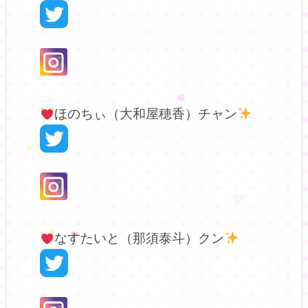
ほのちぃ（大和屋穂香）チャン
なすたいと（那須泰斗）クン