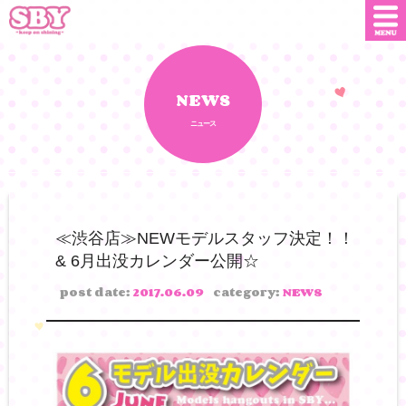
ニュース
店舗情報
NEWS
ニュース
SNS
SBYインフルエンサー
オンライン
ショップ
ダウンロード
≪渋谷店≫NEWモデルスタッフ決定！！
& 6月出没カレンダー公開☆
会社概要
お問い合わせ
post date:
2017.06.09
category:
NEWS