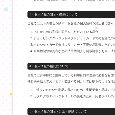
3）個人情報の開示・提供について
当社では以下の場合を除き、お客様の個人情報を第三者に開示
あらかじめお客様に同意をいただいている場合
ショッピングクレジットやクレジットカードでのお支払の
クレジットカード会社より、カード不正使用調査のための
警察機関や裁判所などの法的機関より開示請求があり、法
4）個人情報の預託について
当社ではお客様にご案内している利用目的の達成に必要な範囲
持契約を結んでおります）委託する例としては以下のような場
ご注文いただいた商品の配送のため、宅配業者へ委託する
カタログやダイレクトメールの発送のため、宛名ラベルの
5）個人情報の開示・訂正・削除について