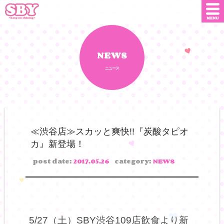
ニュース
店舗情報
NEWS
ニュース
SNS
SBYインフルエンサー
オンライン
ショップ
ダウンロード
≪渋谷店≫スカッと爽快!!『炭酸タピオ
カ』新登場！
会社概要
お問い合わせ
post date:
2017.05.26
category:
NEWS
5/27（土）SBY渋谷109店飲食より新