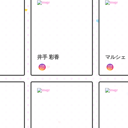
井手 彩香
マルシェ