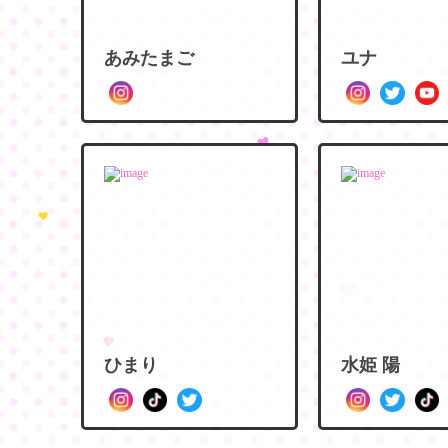
あみたまご
ユナ
ひまり
水姫 陽