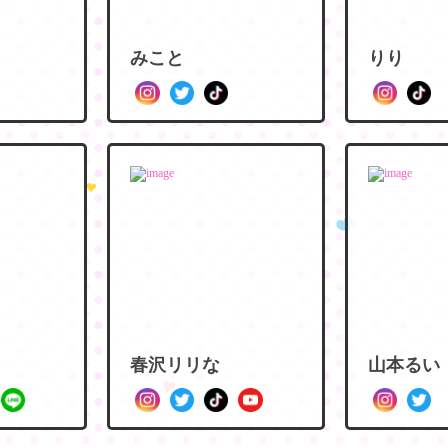
みこと
りり
春沢リリな
山本るい