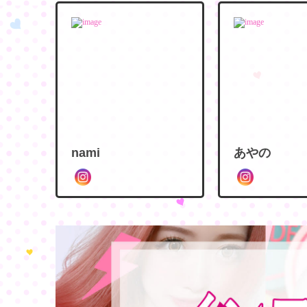
nami
あやの