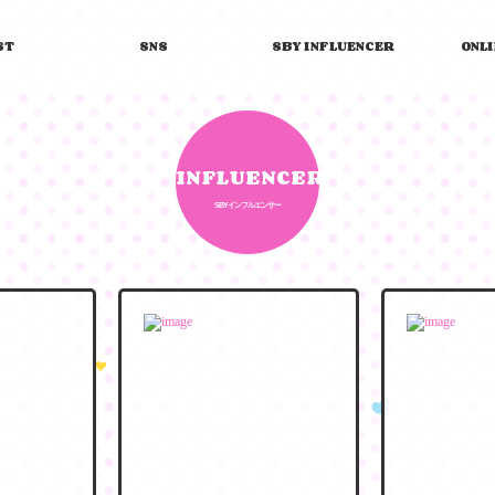
ST
SNS
SBY INFLUENCER
ONL
INFLUENCER
SBYインフルエンサー