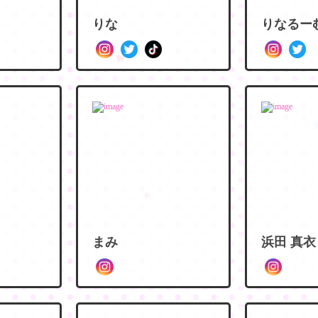
りな
りなるー
まみ
浜田 真衣