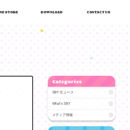
INE STORE
DOWNLOAD
CONTACT US
Categories
SBY ニュース
What’s SBY
メディア情報