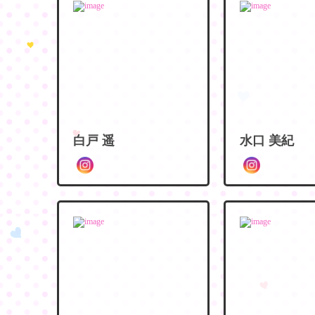
白戸 遥
水口 美紀