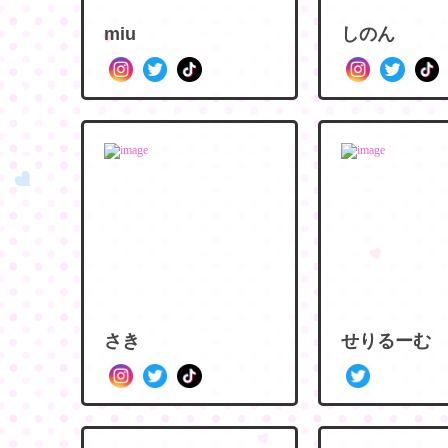
miu
しのん
さき
せりるーむ