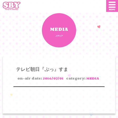
ニュース
店舗情報
MEDIA
メディア
SNS
SBYインフルエンサー
オンライン
ショップ
ダウンロード
テレビ朝日『ぷっ』すま
会社概要
お問い合わせ
on-air date:
2016/07/01
category:
MEDIA