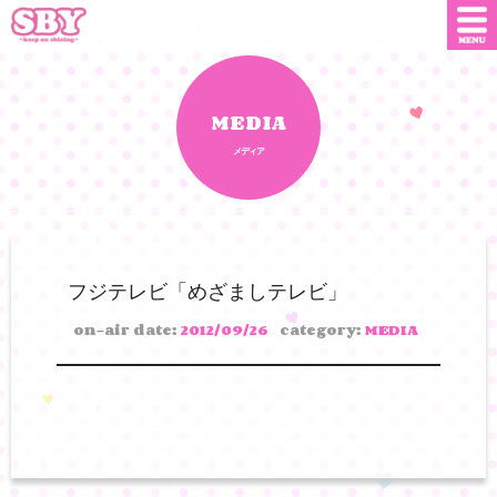
ニュース
店舗情報
MEDIA
メディア
SNS
SBYインフルエンサー
オンライン
ショップ
ダウンロード
フジテレビ「めざましテレビ」
会社概要
お問い合わせ
on-air date:
2012/09/26
category:
MEDIA