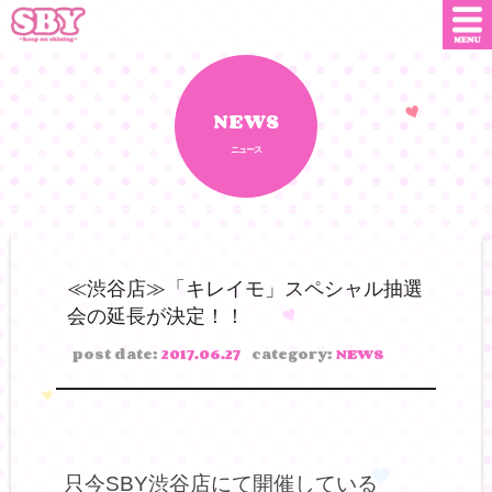
ニュース
店舗情報
NEWS
ニュース
SNS
SBYインフルエンサー
オンライン
ショップ
ダウンロード
≪渋谷店≫「キレイモ」スペシャル抽選
会の延長が決定！！
会社概要
お問い合わせ
post date:
2017.06.27
category:
NEWS
只今SBY渋谷店にて開催している