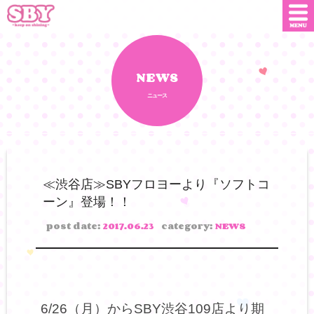
ニュース
店舗情報
NEWS
ニュース
SNS
SBYインフルエンサー
オンライン
ショップ
ダウンロード
≪渋谷店≫SBYフロヨーより『ソフトコ
ーン』登場！！
会社概要
お問い合わせ
post date:
2017.06.23
category:
NEWS
6/26（月）からSBY渋谷109店より期