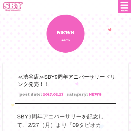
ニュース
店舗情報
NEWS
ニュース
SNS
SBYインフルエンサー
オンライン
ショップ
ダウンロード
≪渋谷店≫SBY9周年アニバーサリードリ
ンク発売！！
会社概要
お問い合わせ
post date:
2017.02.23
category:
NEWS
SBY9周年アニバーサリーを記念し
て、2/27（月）より『09タピオカ