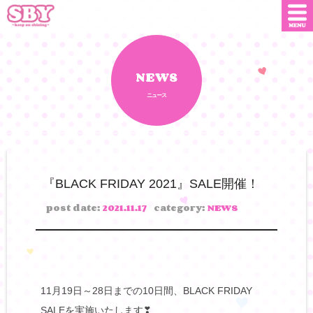
ニュース
店舗情報
NEWS
ニュース
SNS
SBYインフルエンサー
オンライン
ショップ
ダウンロード
『BLACK FRIDAY 2021』SALE開催！
会社概要
お問い合わせ
post date:
2021.11.17
category:
NEWS
11月19日～28日までの10日間、BLACK FRIDAY
SALEを実施いたします❣