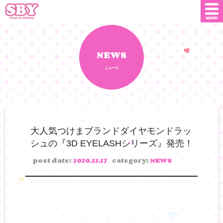
ニュース
店舗情報
NEWS
ニュース
SNS
SBYインフルエンサー
オンライン
ショップ
ダウンロード
大人気つけまブランドダイヤモンドラッ
シュの『3D EYELASHシリーズ』発売！
会社概要
お問い合わせ
post date:
2020.12.17
category:
NEWS