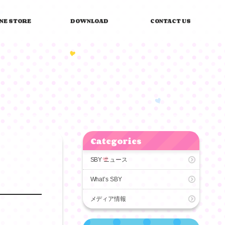
INE STORE
DOWNLOAD
CONTACT US
Categories
SBY ニュース
What’s SBY
メディア情報