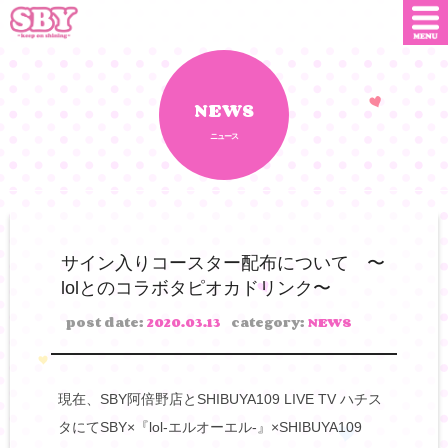
ニュース
店舗情報
NEWS
ニュース
SNS
SBYインフルエンサー
オンライン
ショップ
ダウンロード
サイン入りコースター配布について 〜
lolとのコラボタピオカドリンク〜
会社概要
お問い合わせ
post date:
2020.03.13
category:
NEWS
現在、SBY阿倍野店とSHIBUYA109 LIVE TV ハチス
タにてSBY×『lol-エルオーエル-』×SHIBUYA109