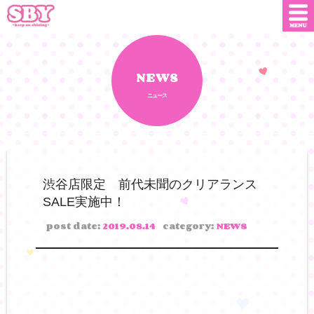
ニュース
店舗情報
NEWS
ニュース
SNS
SBYインフルエンサー
オンライン
ショップ
ダウンロード
渋谷店限定 前代未聞のクリアランス
SALE実施中！
会社概要
お問い合わせ
post date:
2019.08.14
category:
NEWS