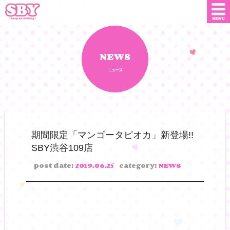
ニュース
店舗情報
NEWS
ニュース
SNS
SBYインフルエンサー
オンライン
ショップ
ダウンロード
期間限定「マンゴータピオカ」新登場!!
SBY渋谷109店
会社概要
お問い合わせ
post date:
2019.06.25
category:
NEWS