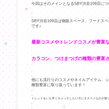
今回はそのメインとなるSBY渋谷109店に
.
.
.
SBY渋谷109店は物販スペース、フードス
です♪
.
.
.
最新コスメやトレンドコスメが豊富な
.
.
.
カラコン、つけまつげの種類の豊富
.
.
.
他にも流行りのコスメやネイルアイテム、シ
種類豊富に取り扱っています！
.
.
トレンドをいち早くキャッチしたい方にオススメなのが新
.
.