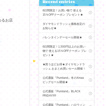
Recent entries
6日間限定！お買い物で 使える
15％OFFクーポン プレゼント★
めるお店
ダイヤモンドラッシュ価格改定の
お知らせ★
バレンタインデーセール開催★
6日間限定！1,500円以上のお買い
物で 使える15％OFFクーポン プレ
ゼント★
★買うほどお得★ダイヤモンドラ
ッシュ おまとめ買いセール開催！
公式通販『Pumland』冬のXmas
ビッグセール開催★
公式通販『Pumland』BLACK
FRIDAY!!!!!
公式通販『Pumland』ハロウィン