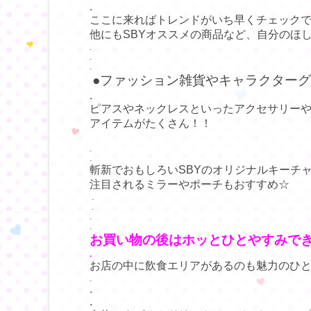
.
ここに来ればトレンドがいち早くチェックで
他にもSBYオススメの商品など、自分のほ
.
.
.
●ファッション雑貨やキャラクターグ
.
ピアスやネックレスといったアクセサリー
アイテムがたくさん！！
.
.
斬新でおもしろいSBYのオリジナルキーチ
注目されるミラーやポーチもおすすめ☆
.
.
.
.
お買い物の後はホッとひとやすみでき
.
お店の中に飲食エリアがあるのも魅力のひ
.
.
.