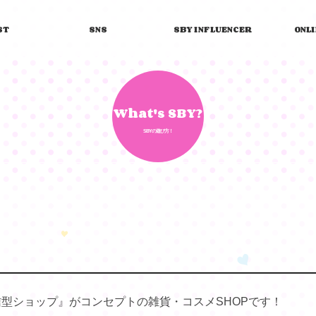
ST
SNS
SBY INFLUENCER
ONL
What's SBY?
SBYの遊び方！
型ショップ』がコンセプトの雑貨・コスメSHOPです！