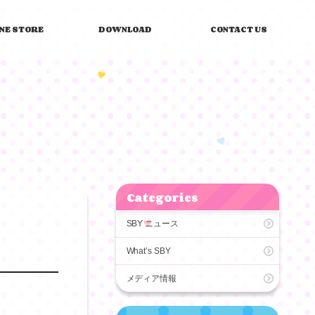
INE STORE
DOWNLOAD
CONTACT US
Categories
SBY ニュース
What’s SBY
メディア情報