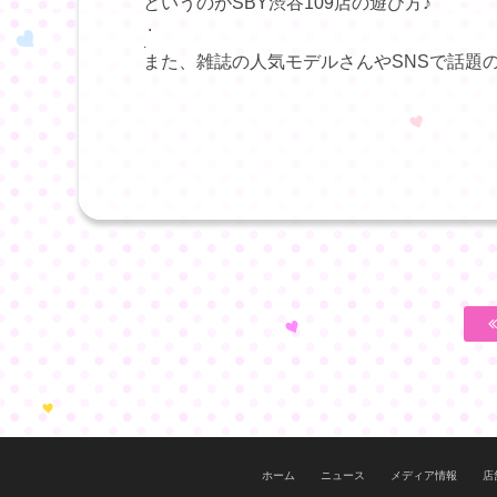
というのがSBY渋谷109店の遊び方♪
.
.
また、雑誌の人気モデルさんやSNSで話題
ホーム
ニュース
メディア情報
店