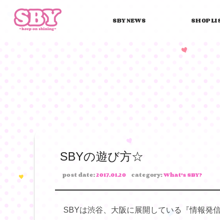
SBY NEWS
SHOP LI
SBYの遊び方☆
post date:
2017.01.20
category:
What's SBY?
SBYは渋谷、大阪に展開している
『情報発信
.