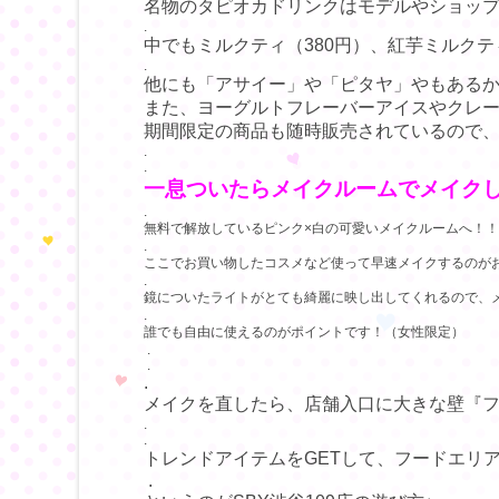
名物のタピオカドリンクはモデルやショッ
.
中でもミルクティ（380円）、紅芋ミルクテ
.
他にも「アサイー」や「ピタヤ」やもある
また、ヨーグルトフレーバーアイスやクレー
期間限定の商品も随時販売されているので
.
.
一息ついたらメイクルームでメイクし
.
無料で解放しているピンク×白の可愛いメイクルームへ！！
.
ここでお買い物したコスメなど使って早速メイクするのがお
.
鏡についたライトがとても綺麗に映し出してくれるので、
.
誰でも自由に使えるのがポイントです！（女性限定）
.
.
.
メイクを直したら、店舗入口に大きな壁『
.
.
トレンドアイテムをGETして、フードエリ
.