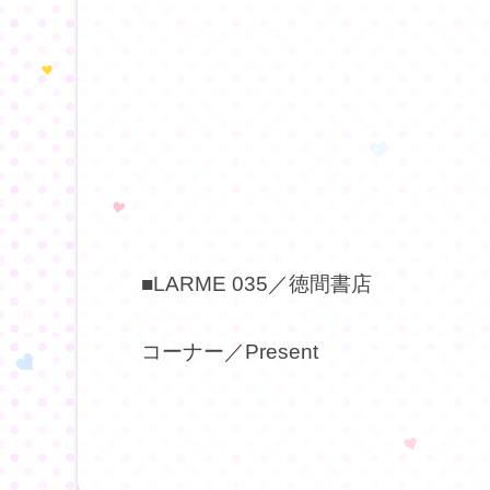
■LARME 035／徳間書店
コーナー／Present