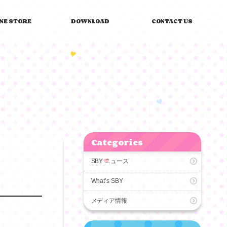
INE STORE
DOWNLOAD
CONTACT US
Categories
SBY ニュース
What’s SBY
メディア情報