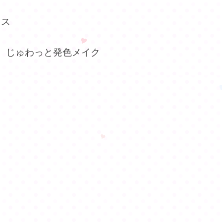
クス
auty じゅわっと発色メイク