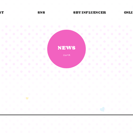
ST
SNS
SBY INFLUENCER
ONL
NEWS
ニュース